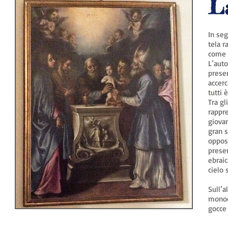
L
In seg
tela r
come p
L’auto
presen
accerc
tutti 
Tra gl
rappr
giova
gran s
oppost
presen
ebraic
cielo 
Sull’a
monocr
gocce 